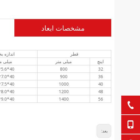
مشخصات ابعاد
قطر
اندازه 
اینچ
میلی متر
میلی م
40*5.6*10
800
32
40*7.0*10
900
36
40*7.5*10
1000
40
40*8.0*10
1200
48
40*9.0*10
1400
56
بعد: