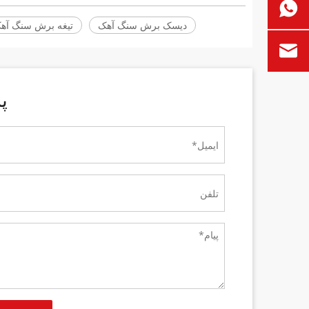
دیسک برش سنگ آهک
تیغه برش سنگ آه
پ